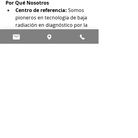
Por Qué Nosotros
Centro de referencia: 
Somos 
pioneros en tecnología de baja 
radiación en diagnóstico por la 
imagen.
Experiencia contrastada: 
Atendemos a 9.000 pacientes al 
año y llevamos a cabo 19.000 
exploraciones.
Equipo de prestigio: 
Disponemos de un equipo de 
Médicos Radiólogos y Técnicos 
de primer nivel.
Especialistas en Mama: 
Realizamos 3.300 Mamografías 
al año, de las cuales 900 son con 
Contraste.
Servicio Premium: 
Damos cita 
en un máximo de 72h y 